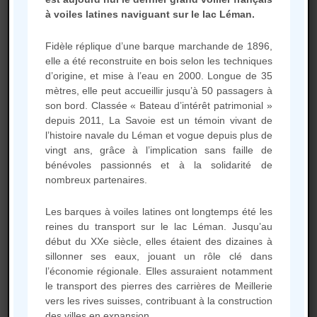
à voiles latines naviguant sur le lac Léman.
Adhésion équipier
Fidèle réplique d’une barque marchande de 1896,
40 € par an
elle a été reconstruite en bois selon les techniques
d’origine, et mise à l’eau en 2000. Longue de 35
mètres, elle peut accueillir jusqu’à 50 passagers à
Pour une collaboration active à la vie
son bord. Classée « Bateau d’intérêt patrimonial »
de l’association pour des tâches
depuis 2011, La Savoie est un témoin vivant de
administratives et commerciales,
l’histoire navale du Léman et vogue depuis plus de
d’entretien et de maintenance de la
vingt ans, grâce à l’implication sans faille de
Barque et de navigation.
bénévoles passionnés et à la solidarité de
nombreux partenaires.
Participation aux formations d’hiver et
Les barques à voiles latines ont longtemps été les
entrainements d’été.
reines du transport sur le lac Léman. Jusqu’au
début du XXe siècle, elles étaient des dizaines à
Accés au blog de formation en ligne.
sillonner ses eaux, jouant un rôle clé dans
l’économie régionale. Elles assuraient notamment
le transport des pierres des carrières de Meillerie
Un polo gratuit à la première
vers les rives suisses, contribuant à la construction
adhésion.
des villes en expansion.