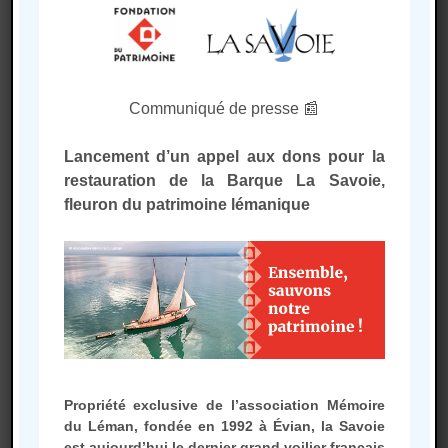
Trois types d’adhésions existent, à vous de
choisir celle qui vous correspond le plus !
Communiqué de presse 📰
Adhésion simple
Lancement d’un appel aux dons pour la
restauration de la Barque La Savoie,
30 € par an
fleuron du patrimoine lémanique
Pour une adhésion de soutien.
Donne droit du vote à l‘Assemblée
Générale.
Une sortie gratuite sur la Barque
parmi les Promenades sur le Léman.
Propriété exclusive de l’association Mémoire
du Léman, fondée en 1992 à Évian, la Savoie
est aujourd’hui le dernier grand voilier français