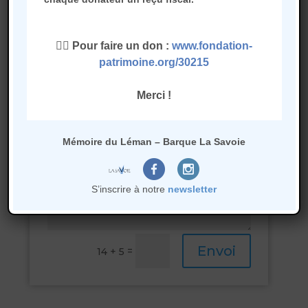
👉🏻 Pour faire un don :
www.fondation-
Je suis intéressé(e) par :
patrimoine.org/30215
Une adhésion simple
Merci !
Une adhésion équipier
Une adhésion bienfaiteur
Mémoire du Léman – Barque La Savoie
S’inscrire à notre
newsletter
Envoi
=
14 + 5