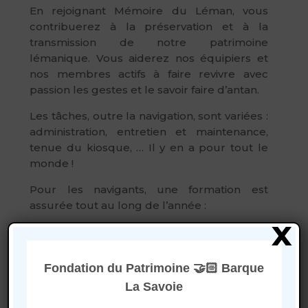
En rejoignant Mémoire du Léman, vous
contribuerez à la préservation et à la
transmission de notre patrimoine
lémanique. Vous aiderez nos équipiers et
nos membres actifs à faire revivre avec
passion les gestes et le savoir faire d’antan.
Les tâches, outre la navigation, sont variées :
administration, entretien et maintenance,
tenue du kiosque, … Il y en a pour tout le
monde !
Pour les navigants, une formation est
assurée tout au long de l’année :
x
D’avril à mi-septembre, un soir par
semaine, formation à bord de la
Fondation du Patrimoine 🤝🏻 Barque
Barque.
D’octobre à fin mars, un soir tous les
La Savoie
15 jours, formation en salle.