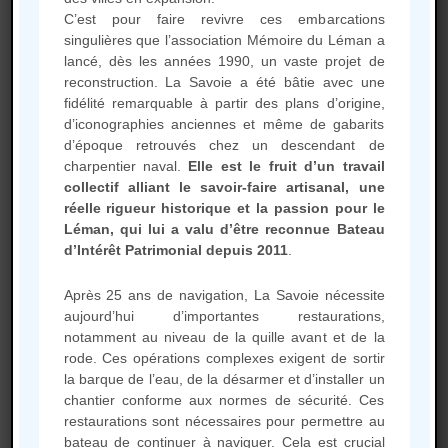
C’est pour faire revivre ces embarcations
Donne droit du vote à l‘Assemblée
singulières que l’association Mémoire du Léman a
lancé, dès les années 1990, un vaste projet de
Générale.
reconstruction. La Savoie a été bâtie avec une
fidélité remarquable à partir des plans d’origine,
Une sortie gratuite sur la Barque
d’iconographies anciennes et même de gabarits
parmi les Promenades sur le Léman.
d’époque retrouvés chez un descendant de
charpentier naval.
Elle est le fruit d’un travail
collectif alliant le savoir-faire artisanal, une
réelle rigueur historique et la passion pour le
Léman, qui lui a valu d’être reconnue Bateau
Adhésion bienfaiteur
d’Intérêt Patrimonial depuis 2011
.
150 € par an
Après 25 ans de navigation, La Savoie nécessite
aujourd’hui d’importantes restaurations,
notamment au niveau de la quille avant et de la
Pour une adhésion de soutien.
rode. Ces opérations complexes exigent de sortir
la barque de l’eau, de la désarmer et d’installer un
chantier conforme aux normes de sécurité. Ces
Donne droit du vote à l‘Assemblée
restaurations sont nécessaires pour permettre au
Générale.
bateau de continuer à naviguer. Cela est crucial