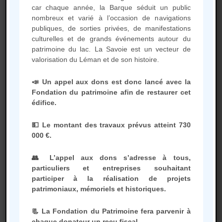
car chaque année, la Barque séduit un public
Cinq sorties gratuites sur la Barque
nombreux et varié à l’occasion de navigations
parmi les Promenades sur le Léman.
publiques, de sorties privées, de manifestations
culturelles et de grands événements autour du
patrimoine du lac. La Savoie est un vecteur de
valorisation du Léman et de son histoire.
Envie de nous rejoindre ?
📣 Un appel aux dons est donc lancé avec la
Remplissez le formulaire ci-dessous,
Fondation du patrimoine afin de restaurer cet
nous reviendrons vers vous
édifice.
rapidement !
💵 Le montant des travaux prévus atteint 730
000 €.
👥 L’appel aux dons s’adresse à tous,
particuliers et entreprises souhaitant
participer à la réalisation de projets
patrimoniaux, mémoriels et historiques.
📃 La Fondation du Patrimoine fera parvenir à
chaque donateur un reçu fiscal.