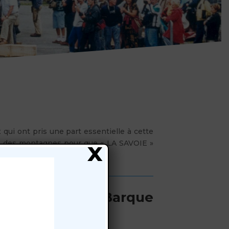
qui ont pris une part essentielle à cette
x
vé des montagnes pour que « LA SAVOIE »
struction de la Barque