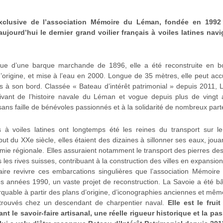
remiers chênes destinés à
Mars 1995
– La ville de Th
exclusive de l’association Mémoire du Léman, fondée en 1992 
unes de Sciez et Messery.
la charpente, bientôt suiv
aujourd’hui le dernier grand voilier français à voiles latines navi
ouple », est assemblé
La membrure centrale, 
le petit fils du dernier
symboliquement à Amphion 
e JACQUIER.
constructeur de Barques : 
ique d’une barque marchande de 1896, elle a été reconstruite en bo
’origine, et mise à l’eau en 2000. Longue de 35 mètres, elle peut accue
 à son bord. Classée « Bateau d’intérêt patrimonial » depuis 2011, 
iendra la quille de « LA
Automne 1995
– Le sapin
ivant de l’histoire navale du Léman et vogue depuis plus de vingt 
. Nos amis du Sentier en
SAVOIE » est abattu en f
 sans faille de bénévoles passionnés et à la solidarité de nombreux part
non au printemps 1996. Le
prendront soin jusqu’à son
obtient le soutien de
nouveau Maire d’Evian 
 à voiles latines ont longtemps été les reines du transport sur l
s pour participer au
l’ensemble des Commun
ut du XXe siècle, elles étaient des dizaines à sillonner ses eaux, jouan
engagement concret et il
financement du projet. C’
mie régionale. Elles assuraient notamment le transport des pierres des
sera décisif.
s les rives suisses, contribuant à la construction des villes en expansion
faire revivre ces embarcations singulières que l’association Mémoir
ur le port de Thonon. Les
11 Mai 1996
– Installation
es années 1990, un vaste projet de reconstruction. La Savoie a été b
arquable à partir des plans d’origine, d’iconographies anciennes et mêm
us bouclés, le chantier ne
dossiers de financement n’a
trouvés chez un descendant de charpentier naval.
Elle est le fruit
entes exaspérantes mais
démarre cependant pas. U
liant le savoir-faire artisanal, une réelle rigueur historique et la pa
ns positives.
néanmoins pleine d’une cas