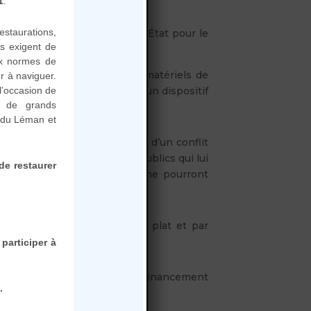
1
.
staurations,
nal annoncent l’accord de l’État pour le
s exigent de
ar le Maire de Thonon.
aux normes de
ic, petits travaux, vente de matériels de
r à naviguer.
er fonctionne à bon rythme et un dispositif
l’occasion de
et de grands
n du Léman et
ntier s’arrête, c’est le début d’un conflit
gnée de même que les fonds publics qui lui
de restaurer
heureusement licenciés, ils ne pourront
t est bien entendu remis à plat et par
participer à
ement de la Haute-Savoie: le financement
.