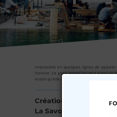
Impossible en quelques lignes de rappeler 
histoire. Ce petit rappel se veut aussi 
existe qu’elle et devienne ce qu’elle est.
Création de l’associat
La Savoie