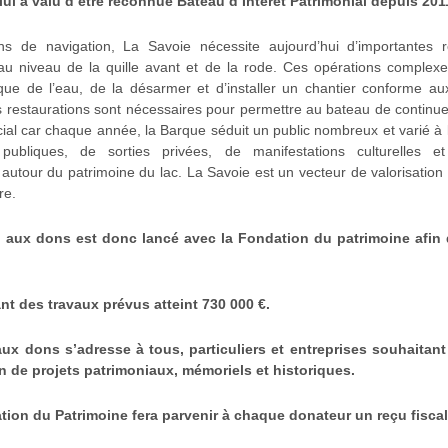
lui a valu d’être reconnue Bateau d’Intérêt Patrimonial depuis 201
s de navigation, La Savoie nécessite aujourd’hui d’importantes re
inancement est bouclé. Le député MAZAUD et le Conseil Régio
u niveau de la quille avant et de la rode. Ces opérations complexe
est donné pour l’installation du chantier sur le site offert p
rque de l’eau, de la désarmer et d’installer un chantier conforme 
ciation investissent le chantier : entretien, accueil du publ
s restaurations sont nécessaires pour permettre au bateau de continue
rmeture du chalet dans les deux ans qui vont suivre. Le chanti
cial car chaque année, la Barque séduit un public nombreux et varié à 
 publiques, de sorties privées, de manifestations culturelles 
c la région.
utour du patrimoine du lac. La Savoie est un vecteur de valorisatio
re.
onstructeur dont l’entreprise est sous tutelle judiciaire. Le cha
 la liquidation du chantier naval. « LA SAVOIE » a pu être épar
 aux dons est donc lancé avec la Fondation du patrimoine afin 
qui avaient donné tout leur cœur pour cette œuvre sont mal
nt des travaux prévus atteint 730 000 €.
Bretagne accepte de reprendre le chantier. Le financemen
aux dons s’adresse à tous, particuliers et entreprises souhaitant 
on de projets patrimoniaux, mémoriels et historiques.
INA, fidèle appui de « LA SAVOIE » obtient l’aide du départ
tion du Patrimoine fera parvenir à chaque donateur un reçu fiscal