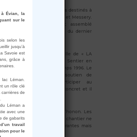
onon offre les premiers chênes destinés à
à Évian, la
ie par les communes de Sciez et Messery.
guant sur le
le « Maître couple », est assemblé
par le fils et le petit fils du dernier
Louis et Maurice JACQUIER.
is selon les
illir jusqu’à
La Savoie est
 géant qui deviendra la quille de « LA
ans, grâce à
orêt du Risoux. Nos amis du Sentier en
enaires.
 arrivée à Thonon au printemps 1996. Le
M. FRANCINA obtient le soutien de
e lac Léman.
es riveraines pour participer au
t un rôle clé
est le premier engagement concret et il
 carrières de
.
e du Léman a
 de la quille sur le port de Thonon. Les
âtie avec une
e de gabarits
yant pu être tous bouclés, le chantier ne
 d’un travail
ne année d’attentes exaspérantes mais
ssion pour le
cade de décisions positives.