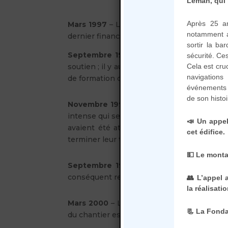
Léman, qui 
Après 25 an
Mars 1997
– L’ensemble des dossiers de f
notamment a
dernier financement en suspens. Le feu vert 
sortir la ba
Septembre 1997
– Les bénévoles de l’asso
sécurité. Ce
soutien ; il y aura moins de dix jours de fe
Cela est cru
navigations
de formation de jeunes est mis en place ave
événements a
de son histoi
Novembre 1998
– Début du litige avec le c
intense qui se terminera en avril 1999 avec
📣 Un appel
avaient été attribués. Les charpentiers 
cet édifice.
terminer leur tâche…
💵 Le monta
Septembre 1999
– L’équipe du GUIP, en 
conséquent revu à la hausse.
👥 L’appel 
la réalisati
Mars 2000
– Le conseiller Général M.FRANC
📃 La Fonda
du chantier est assuré en totalité.