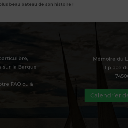
plus beau bateau de son histoire !
articulière,
Mémoire du L
s sur la Barque
1 place 
74500
otre FAQ ou à
r
Calendrier d