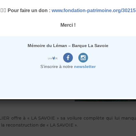
👉🏻 Pour faire un don :
www.fondation-patrimoine.org/30215
000
Merci !
Mémoire du Léman – Barque La Savoie
que est mise à l’eau. Une
équipée d’une remorque
P. GRILLET, ingénieur à ce
S’inscrire à notre
newsletter
iation, est intervenue :
le port de Thonon et une
ancer les finitions de la
IER offre à « LA SAVOIE » sa voilure complète qui lui manqu
e la reconstruction de « LA SAVOIE ».