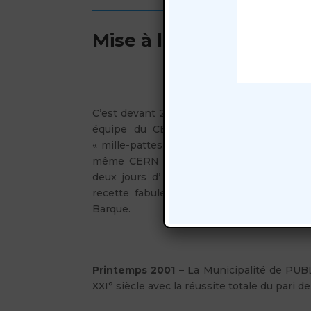
Mise à l’eau le 11 juin 2
C’est devant 25 000 spectateurs que la bar
équipe du CERN (recherche Nucléaire) 
« mille-pattes », mise à disposition M. J.
même CERN et soutien précieux de l’assoc
deux jours d’ animation jamais vue sur 
recette fabuleuse qui va permettre de fin
Barque.
Printemps 2001
– La Municipalité de PUBL
XXI°
siècle avec la réussite totale du pari d