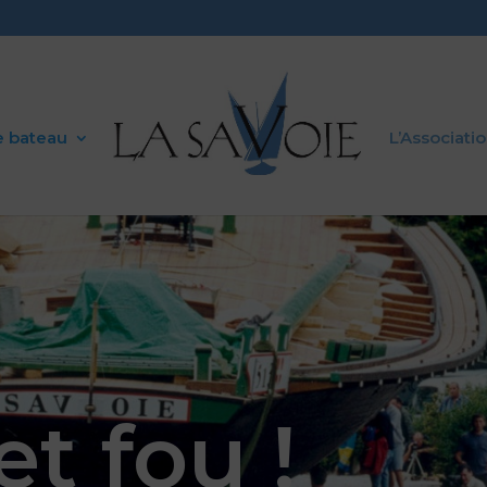
e bateau
L’Associati
t fou !