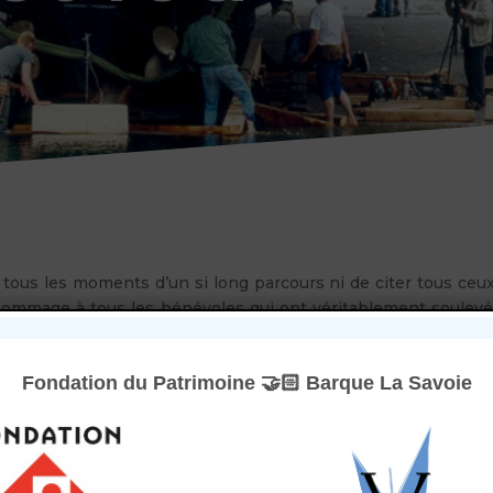
tous les moments d’un si long parcours ni de citer tous ceux 
un hommage à tous les bénévoles qui ont véritablement soule
Fondation du Patrimoine 🤝🏻 Barque La Savoie
ion « Mémoire du Léman » et con