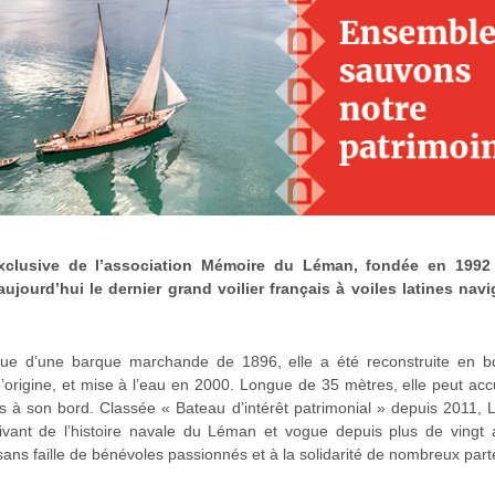
15 août 2026
rt d'Amphion
(1)
Promenade sur le Lac Léman
Evian (sortie voile) – Samedi 1
Août, 15h
exclusive de l’association Mémoire du Léman, fondée en 1992 
Plage
0,00
€
–
18,00
€
aujourd’hui le dernier grand voilier français à voiles latines navi
de
Evian-les-Bains
prix :
15 août 2026 - 15:00
0,00 €
ique d’une barque marchande de 1896, elle a été reconstruite en bo
à
’origine, et mise à l’eau en 2000. Longue de 35 mètres, elle peut accue
 à son bord. Classée « Bateau d’intérêt patrimonial » depuis 2011, 
18,00 €
ivant de l’histoire navale du Léman et vogue depuis plus de vingt 
 sans faille de bénévoles passionnés et à la solidarité de nombreux part