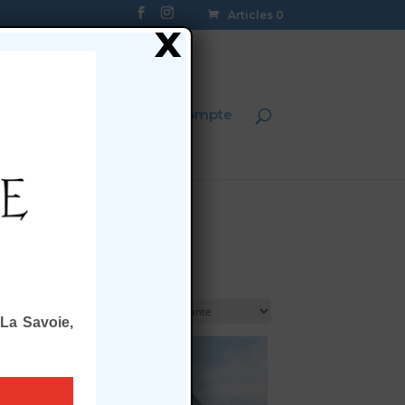
Articles 0
x
on
Actualités
Mon compte
La Savoie,