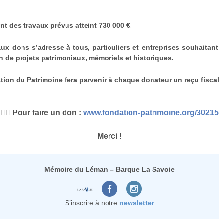
articulière,
Mémoire du L
nt des travaux prévus atteint 730 000 €.
s sur la Barque
1 place 
74500
aux dons s’adresse à tous, particuliers et entreprises souhaitant 
on de projets patrimoniaux, mémoriels et historiques.
otre FAQ ou à
r
Calendrier d
tion du Patrimoine fera parvenir à chaque donateur un reçu fiscal
👉🏻 Pour faire un don :
www.fondation-patrimoine.org/30215
Merci !
Mémoire du Léman – Barque La Savoie
S’inscrire à notre
newsletter
Conditio