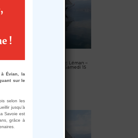
15 août 2026
 –
Promenade sur le Lac Léman –
5
Evian (sortie voile) – Samedi 15
Août, 16h30
à Évian, la
Plage
0,00
€
–
18,00
€
guant sur le
de
Evian-les-Bains
prix :
15 août 2026 - 16:30
0,00 €
is selon les
à
illir jusqu’à
La Savoie est
18,00 €
ans, grâce à
enaires.