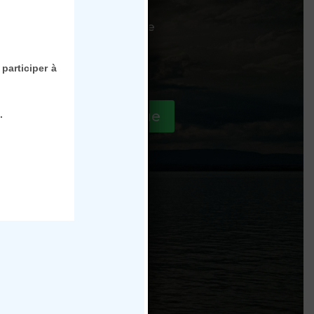
éman – Barque La Savoie
du Port de commerce
 Evian les Bains
participer à
es sorties de la Barque
.
ns Générales de Vente