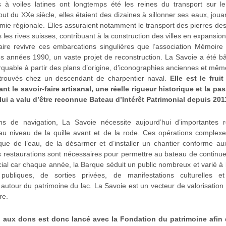
 à voiles latines ont longtemps été les reines du transport sur l
ut du XXe siècle, elles étaient des dizaines à sillonner ses eaux, jouan
mie régionale. Elles assuraient notamment le transport des pierres des
s les rives suisses, contribuant à la construction des villes en expansion
faire revivre ces embarcations singulières que l’association Mémoir
es années 1990, un vaste projet de reconstruction. La Savoie a été b
arquable à partir des plans d’origine, d’iconographies anciennes et mêm
trouvés chez un descendant de charpentier naval.
Elle est le fruit
ût 2026
23 août 2026
liant le savoir-faire artisanal, une réelle rigueur historique et la pa
nade sur le Lac Léman –
Promenade sur le Lac Léman
lui a valu d’être reconnue Bateau d’Intérêt Patrimonial depuis 201
 (sortie voile) – Vendredi 21
Evian (sortie voile) – Dimanc
 18h15
23 Août, 15h
Plage
Plage
€
–
18,00
€
0,00
€
–
18,00
€
s de navigation, La Savoie nécessite aujourd’hui d’importantes re
u niveau de la quille avant et de la rode. Ces opérations complexe
de
de
-les-Bains
Evian-les-Bains
rque de l’eau, de la désarmer et d’installer un chantier conforme 
prix :
prix :
ût 2026 - 18:15
23 août 2026 - 15:00
s restaurations sont nécessaires pour permettre au bateau de continue
0,00 €
0,00 €
cial car chaque année, la Barque séduit un public nombreux et varié à 
à
à
 publiques, de sorties privées, de manifestations culturelles 
18,00 €
18,00 €
utour du patrimoine du lac. La Savoie est un vecteur de valorisatio
re.
 aux dons est donc lancé avec la Fondation du patrimoine afin 