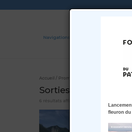
Navigations
Louer la Barque
L
Accueil
/
Promenades sur le Léman
/ Sorties
Sorties à la voile
6 résultats affichés
Lancement
fleuron du