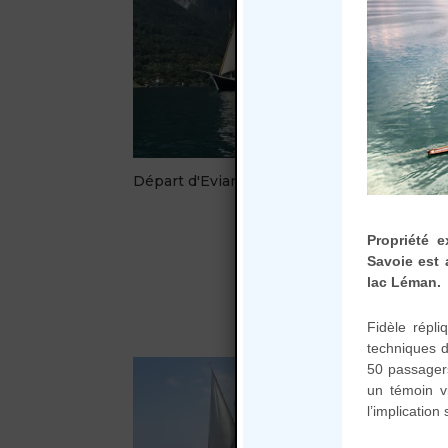
Départ d'Evian
(5)
Dépa
Propriété 
Savoie est 
lac Léman.
Fidèle répl
techniques d
50 passagers
un témoin v
l’implication