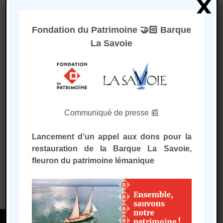
x
Fondation du Patrimoine 🤝🏻 Barque
La Savoie
Sélectionner une page
Accueil
/
Promenades sur le Léman
/
Sorties au
Communiqué de presse 📰
moteur
/ Départ d'Amphion
Départ d'Amphion
Lancement d’un appel aux dons pour la
restauration de la Barque La Savoie,
fleuron du patrimoine lémanique
Aucun produit ne correspond à
votre sélection.