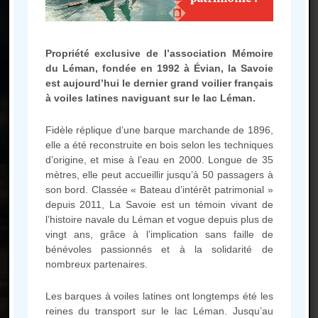
Propriété exclusive de l’association Mémoire
du Léman, fondée en 1992 à Évian, la Savoie
Une question, une envie
est aujourd’hui le dernier grand voilier français
particulière,
à voiles latines naviguant sur le lac Léman.
ou simplement en savoir plus sur
Fidèle réplique d’une barque marchande de 1896,
la Barque ?
elle a été reconstruite en bois selon les techniques
N’hésitez pas à consulter notre
d’origine, et mise à l’eau en 2000. Longue de 35
mètres, elle peut accueillir jusqu’à 50 passagers à
FAQ ou à nous contacter
son bord. Classée « Bateau d’intérêt patrimonial »
depuis 2011, La Savoie est un témoin vivant de
l’histoire navale du Léman et vogue depuis plus de
FAQ
vingt ans, grâce à l’implication sans faille de
bénévoles passionnés et à la solidarité de
nombreux partenaires.
Les barques à voiles latines ont longtemps été les
reines du transport sur le lac Léman. Jusqu’au