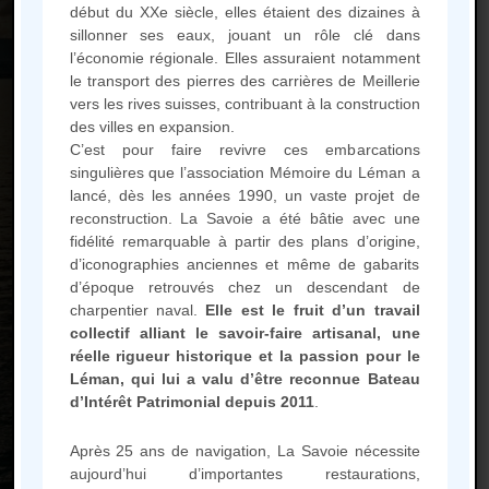
début du XXe siècle, elles étaient des dizaines à
sillonner ses eaux, jouant un rôle clé dans
l’économie régionale. Elles assuraient notamment
le transport des pierres des carrières de Meillerie
vers les rives suisses, contribuant à la construction
des villes en expansion.
Mémoire du Léman – Barque La Savoie
C’est pour faire revivre ces embarcations
singulières que l’association Mémoire du Léman a
1 place du Port de commerce
lancé, dès les années 1990, un vaste projet de
74500 Evian les Bains
reconstruction. La Savoie a été bâtie avec une
fidélité remarquable à partir des plans d’origine,
d’iconographies anciennes et même de gabarits
d’époque retrouvés chez un descendant de
Calendrier des sorties de la
charpentier naval.
Elle est le fruit d’un travail
Barque
collectif alliant le savoir-faire artisanal, une
réelle rigueur historique et la passion pour le
Léman, qui lui a valu d’être reconnue Bateau
d’Intérêt Patrimonial depuis 2011
.
Après 25 ans de navigation, La Savoie nécessite
Mentions légales
aujourd’hui d’importantes restaurations,