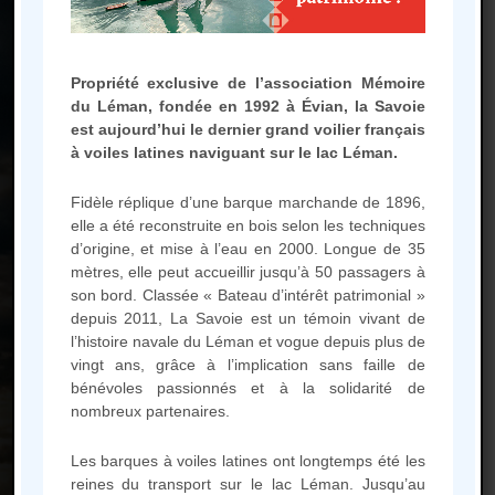
Propriété exclusive de l’association Mémoire
du Léman, fondée en 1992 à Évian, la Savoie
Une question, une envie
est aujourd’hui le dernier grand voilier français
particulière,
à voiles latines naviguant sur le lac Léman.
ou simplement en savoir plus sur
Fidèle réplique d’une barque marchande de 1896,
la Barque ?
elle a été reconstruite en bois selon les techniques
N’hésitez pas à consulter notre
d’origine, et mise à l’eau en 2000. Longue de 35
mètres, elle peut accueillir jusqu’à 50 passagers à
FAQ ou à nous contacter
son bord. Classée « Bateau d’intérêt patrimonial »
depuis 2011, La Savoie est un témoin vivant de
l’histoire navale du Léman et vogue depuis plus de
FAQ
vingt ans, grâce à l’implication sans faille de
bénévoles passionnés et à la solidarité de
nombreux partenaires.
Les barques à voiles latines ont longtemps été les
reines du transport sur le lac Léman. Jusqu’au