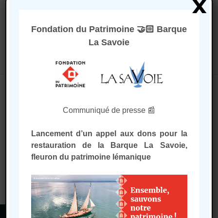
x
Fondation du Patrimoine 🤝🏻 Barque
La Savoie
Sélectionner une page
Accueil
/
Promenades sur le Léman
/
Sorties à
Communiqué de presse 📰
la voile
/ Départ de Meillerie
Départ de Meillerie
Lancement d’un appel aux dons pour la
restauration de la Barque La Savoie,
fleuron du patrimoine lémanique
Aucun produit ne correspond à
votre sélection.