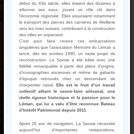
début du XXe siècle, elles étaient des dizaines à
sillonner ses eaux, jouant un rôle clé dans
l’économie régionale. Elles assuraient notamment
le transport des pierres des carrières de Meillerie
vers les rives suisses, contribuant à la construction
des villes en expansion.
Mémoire du Léman – Barque La Savoie
C’est pour faire revivre ces embarcations
singulières que l’association Mémoire du Léman a
1 place du Port de commerce
lancé, dès les années 1990, un vaste projet de
74500 Evian les Bains
reconstruction. La Savoie a été bâtie avec une
fidélité remarquable à partir des plans d’origine,
d’iconographies anciennes et même de gabarits
d’époque retrouvés chez un descendant de
Calendrier des sorties de la
charpentier naval.
Elle est le fruit d’un travail
Barque
collectif alliant le savoir-faire artisanal, une
réelle rigueur historique et la passion pour le
Léman, qui lui a valu d’être reconnue Bateau
d’Intérêt Patrimonial depuis 2011
.
Après 25 ans de navigation, La Savoie nécessite
Mentions légales
aujourd’hui d’importantes restaurations,