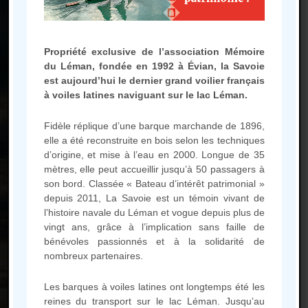
Propriété exclusive de l’association Mémoire
du Léman, fondée en 1992 à Évian, la Savoie
Une question, une envie
est aujourd’hui le dernier grand voilier français
particulière,
à voiles latines naviguant sur le lac Léman.
ou simplement en savoir plus sur
Fidèle réplique d’une barque marchande de 1896,
la Barque ?
elle a été reconstruite en bois selon les techniques
N’hésitez pas à consulter notre
d’origine, et mise à l’eau en 2000. Longue de 35
mètres, elle peut accueillir jusqu’à 50 passagers à
FAQ ou à nous contacter
son bord. Classée « Bateau d’intérêt patrimonial »
depuis 2011, La Savoie est un témoin vivant de
l’histoire navale du Léman et vogue depuis plus de
FAQ
vingt ans, grâce à l’implication sans faille de
bénévoles passionnés et à la solidarité de
nombreux partenaires.
Les barques à voiles latines ont longtemps été les
reines du transport sur le lac Léman. Jusqu’au