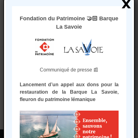
x
Fondation du Patrimoine 🤝🏻 Barque
La Savoie
Sélectionner une page
Accueil
/
Promenades sur le Léman
/
Sorties à
Communiqué de presse 📰
la voile
/ Départ de Nernier
Départ de Nernier
Lancement d’un appel aux dons pour la
restauration de la Barque La Savoie,
fleuron du patrimoine lémanique
Aucun produit ne correspond à
votre sélection.