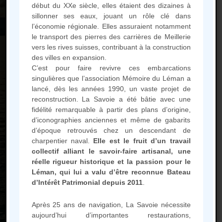
début du XXe siècle, elles étaient des dizaines à
sillonner ses eaux, jouant un rôle clé dans
l’économie régionale. Elles assuraient notamment
le transport des pierres des carrières de Meillerie
vers les rives suisses, contribuant à la construction
des villes en expansion.
Mémoire du Léman – Barque La Savoie
C’est pour faire revivre ces embarcations
singulières que l’association Mémoire du Léman a
1 place du Port de commerce
lancé, dès les années 1990, un vaste projet de
74500 Evian les Bains
reconstruction. La Savoie a été bâtie avec une
fidélité remarquable à partir des plans d’origine,
d’iconographies anciennes et même de gabarits
d’époque retrouvés chez un descendant de
Calendrier des sorties de la
charpentier naval.
Elle est le fruit d’un travail
Barque
collectif alliant le savoir-faire artisanal, une
réelle rigueur historique et la passion pour le
Léman, qui lui a valu d’être reconnue Bateau
d’Intérêt Patrimonial depuis 2011
.
Après 25 ans de navigation, La Savoie nécessite
Mentions légales
aujourd’hui d’importantes restaurations,